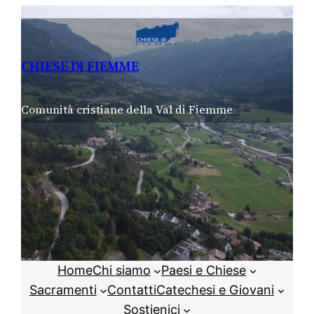
Vai
al
contenuto
CHIESE DI FIEMME
Comunità cristiane della Val di Fiemme
Home
Chi siamo
Paesi e Chiese
Sacramenti
Contatti
Catechesi e Giovani
Sostienici