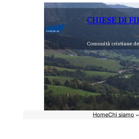
Vai
al
CHIESE DI F
contenuto
Comunità cristiane de
Home
Chi siamo