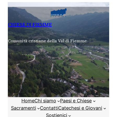
Vai
al
contenuto
CHIESE DI FIEMME
Comunità cristiane della Val di Fiemme
Home
Chi siamo
Paesi e Chiese
Sacramenti
Contatti
Catechesi e Giovani
Sostienici