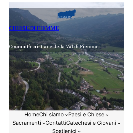
Vai
al
contenuto
CHIESE DI FIEMME
Comunità cristiane della Val di Fiemme
Home
Chi siamo
Paesi e Chiese
Sacramenti
Contatti
Catechesi e Giovani
Sostienici