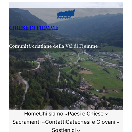
Vai
al
contenuto
CHIESE DI FIEMME
Comunità cristiane della Val di Fiemme
Home
Chi siamo
Paesi e Chiese
Sacramenti
Contatti
Catechesi e Giovani
Sostienici