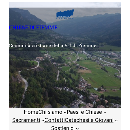
Vai
al
contenuto
CHIESE DI FIEMME
Comunità cristiane della Val di Fiemme
Home
Chi siamo
Paesi e Chiese
Sacramenti
Contatti
Catechesi e Giovani
Sostienici