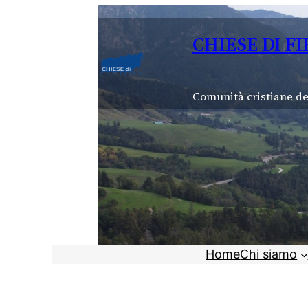
Vai
al
CHIESE DI F
contenuto
Comunità cristiane de
Home
Chi siamo