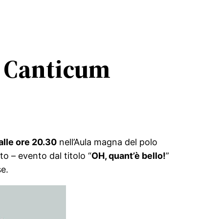
e Canticum
alle ore 20.30
nell’Aula magna del polo
o – evento dal titolo “
OH, quant’è bello!
”
e.