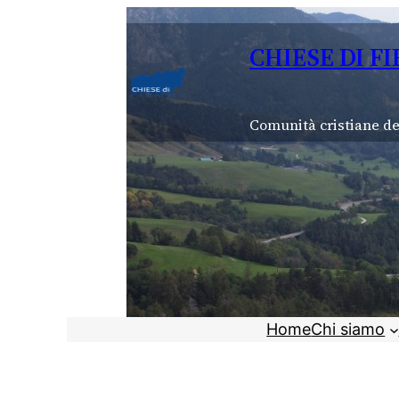
Vai
al
CHIESE DI F
contenuto
Comunità cristiane de
Home
Chi siamo