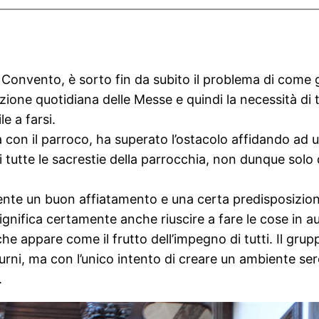
onvento, è sorto fin da subito il problema di come ges
azione quotidiana delle Messe e quindi la necessità d
le a farsi.
sa con il parroco, ha superato l’ostacolo affidando ad
di tutte le sacrestie della parrocchia, non dunque solo 
e un buon affiatamento e una certa predisposizione 
 significa certamente anche riuscire a fare le cose in 
e appare come il frutto dell’impegno di tutti. Il grup
turni, ma con l’unico intento di creare un ambiente ser
.