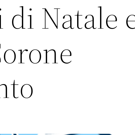
 di Natale 
Corone
nto