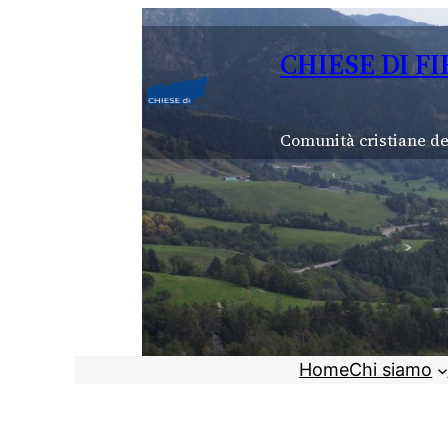
Vai
al
CHIESE DI F
contenuto
Comunità cristiane de
Home
Chi siamo