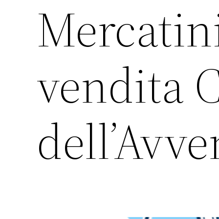
Mercatini
vendita 
dell’Avve