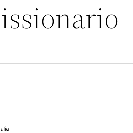
issionario
alia