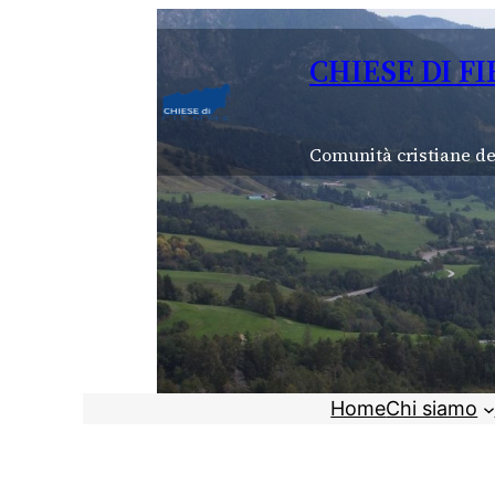
Vai
al
CHIESE DI F
contenuto
Comunità cristiane de
Home
Chi siamo