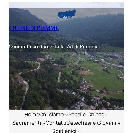
Vai
al
contenuto
CHIESE DI FIEMME
Comunità cristiane della Val di Fiemme
Home
Chi siamo
Paesi e Chiese
Sacramenti
Contatti
Catechesi e Giovani
Sostienici