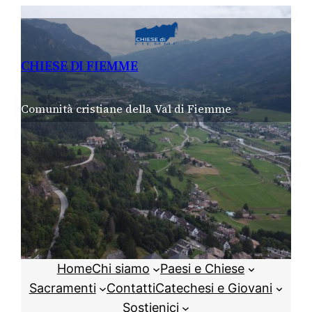
Vai
al
contenuto
CHIESE DI FIEMME
Comunità cristiane della Val di Fiemme
Home
Chi siamo
Paesi e Chiese
Sacramenti
Contatti
Catechesi e Giovani
Sostienici