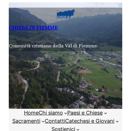
Vai
al
contenuto
CHIESE DI FIEMME
Comunità cristiane della Val di Fiemme
Home
Chi siamo
Paesi e Chiese
Sacramenti
Contatti
Catechesi e Giovani
Sostienici