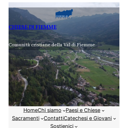
Vai
al
contenuto
CHIESE DI FIEMME
Comunità cristiane della Val di Fiemme
Home
Chi siamo
Paesi e Chiese
Sacramenti
Contatti
Catechesi e Giovani
Sostienici