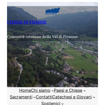
Vai
al
contenuto
CHIESE DI FIEMME
Comunità cristiane della Val di Fiemme
Home
Chi siamo
Paesi e Chiese
Sacramenti
Contatti
Catechesi e Giovani
Sostienici