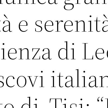
à e serenit
ienza di L
covi italian
di Tisi: “