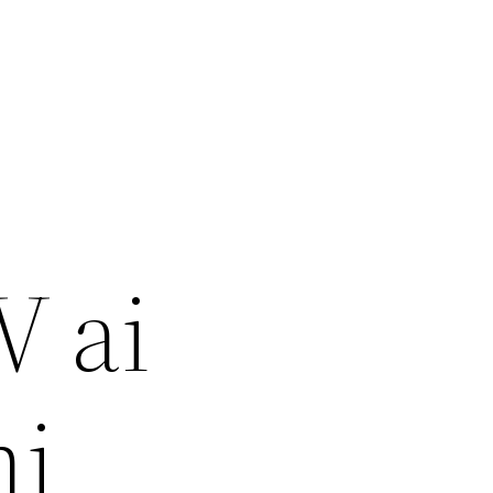
V ai
ni