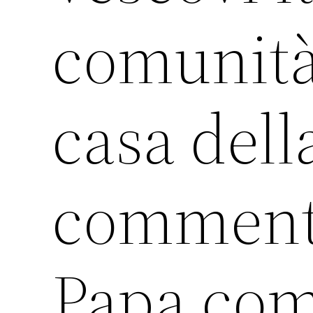
comunità
casa della
commento 
Papa com