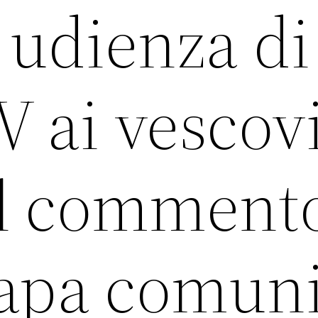
 udienza di
V ai vescov
 Il comment
 Papa comun