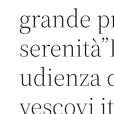
grande p
serenità
udienza 
vescovi i