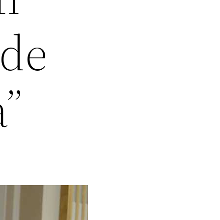
nde
à”