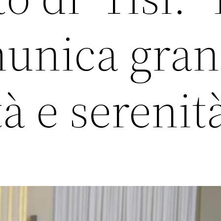
unica gra
à e serenit