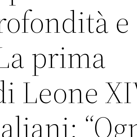
rofondità e
”La prima
di Leone XI
taliani: “Og