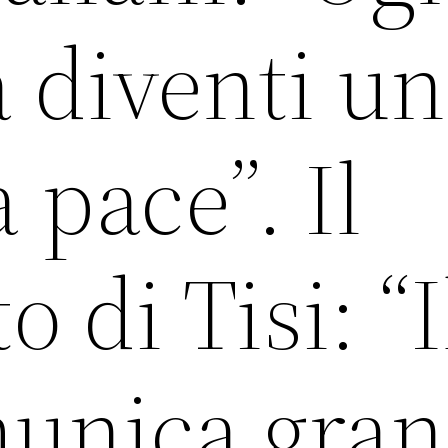
 diventi u
 pace”. Il
di Tisi: “I
unica gra