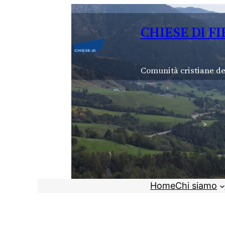
Vai
al
CHIESE DI F
contenuto
Comunità cristiane de
Home
Chi siamo