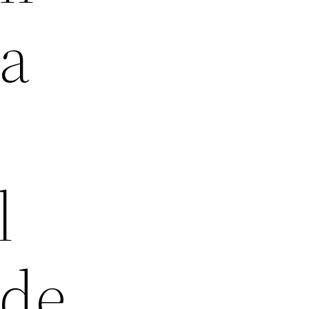
na
l
nde