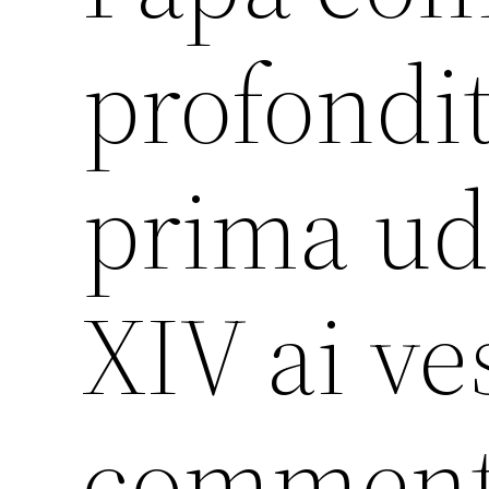
profondit
prima ud
XIV ai ves
commento 