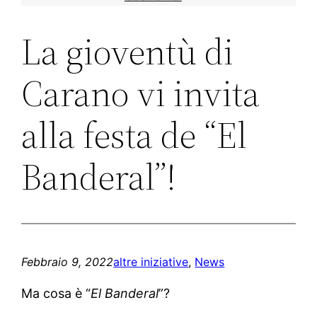
La gioventù di
Carano vi invita
alla festa de “El
Banderal”!
Febbraio 9, 2022
altre iniziative
, 
News
Ma cosa è “
El Banderal
”?