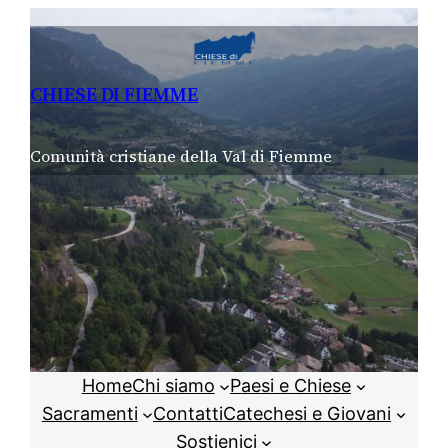
Vai
al
contenuto
CHIESE DI FIEMME
Comunità cristiane della Val di Fiemme
Home
Chi siamo
Paesi e Chiese
Sacramenti
Contatti
Catechesi e Giovani
Sostienici