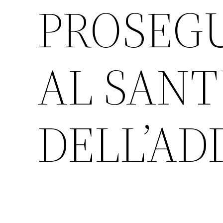
PROSEGU
AL SANT
DELL’A