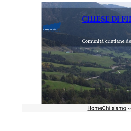
Vai
al
CHIESE DI F
contenuto
Comunità cristiane de
Home
Chi siamo