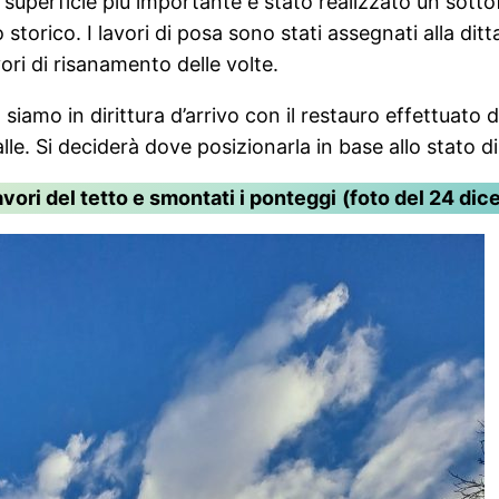
a superficie più importante è stato realizzato un sot
torico. I lavori di posa sono stati assegnati alla ditta
ori di risanamento delle volte.
siamo in dirittura d’arrivo con il restauro effettuato da
valle. Si deciderà dove posizionarla in base allo stato
avori del tetto e smontati i ponteggi
(foto del 24 di