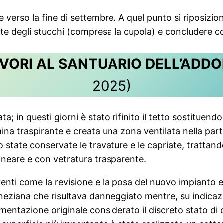
verso la fine di settembre. A quel punto si riposizio
te degli stucchi (compresa la cupola) e concludere con
VORI AL SANTUARIO DELL’ADD
2025)
ta; in questi giorni è stato rifinito il tetto sostituend
aina traspirante e creata una zona ventilata nella par
state conservate le travature e le capriate, trattando
 lineare e con vetratura trasparente.
erventi come la revisione e la posa del nuovo impianto e
neziana che risultava danneggiato mentre, su indicaz
mentazione originale considerato il discreto stato di