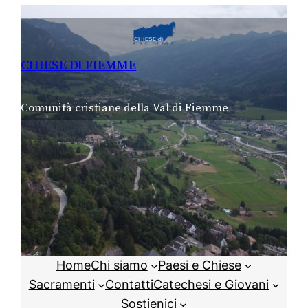
Vai
al
contenuto
CHIESE DI FIEMME
Comunità cristiane della Val di Fiemme
Home
Chi siamo
Paesi e Chiese
Sacramenti
Contatti
Catechesi e Giovani
Sostienici