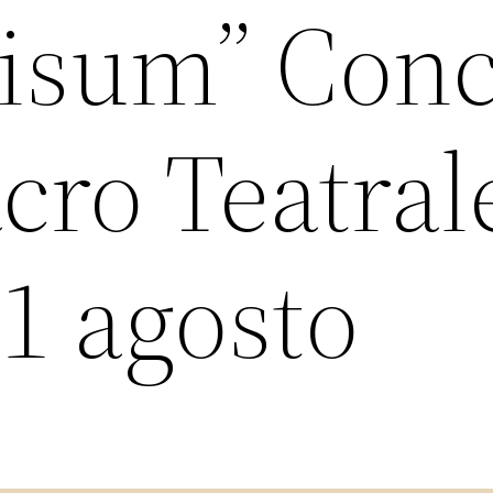
disum” Conc
cro Teatral
1 agosto