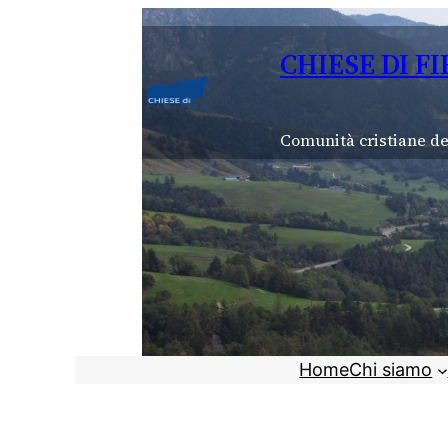
Vai
al
CHIESE DI F
contenuto
Comunità cristiane de
Home
Chi siamo