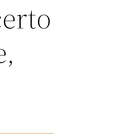
erto
e,