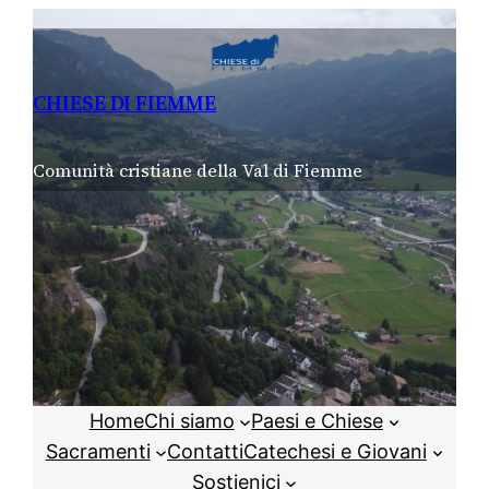
Vai
al
contenuto
CHIESE DI FIEMME
Comunità cristiane della Val di Fiemme
Home
Chi siamo
Paesi e Chiese
Sacramenti
Contatti
Catechesi e Giovani
Sostienici