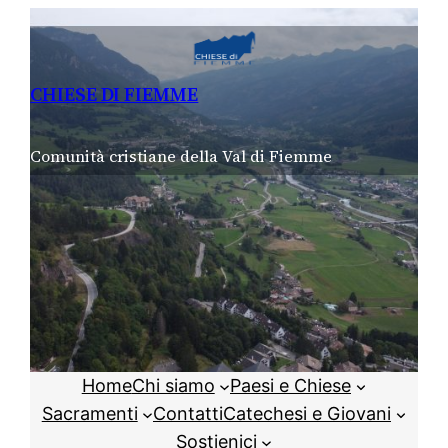
Vai
al
contenuto
CHIESE DI FIEMME
Comunità cristiane della Val di Fiemme
Home
Chi siamo
Paesi e Chiese
Sacramenti
Contatti
Catechesi e Giovani
Sostienici