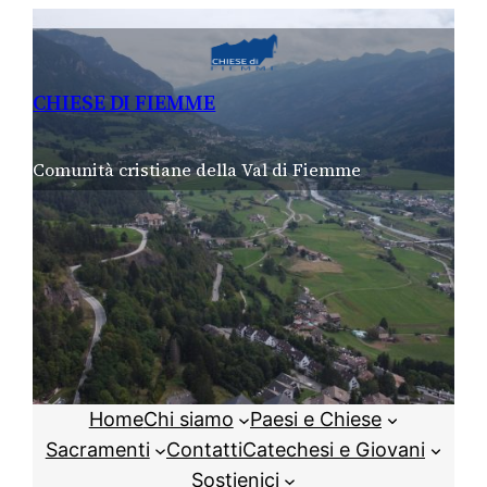
Vai
al
contenuto
CHIESE DI FIEMME
Comunità cristiane della Val di Fiemme
Home
Chi siamo
Paesi e Chiese
Sacramenti
Contatti
Catechesi e Giovani
Sostienici