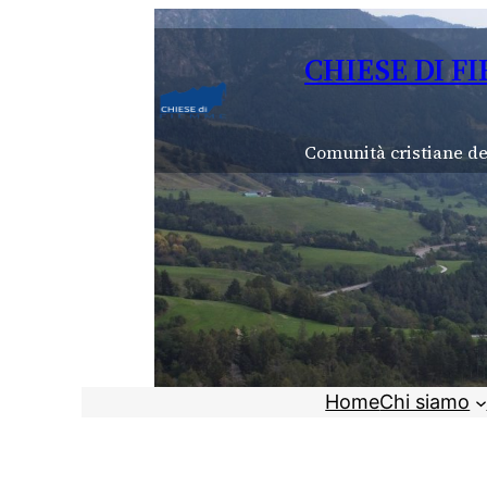
Vai
al
CHIESE DI F
contenuto
Comunità cristiane de
Home
Chi siamo