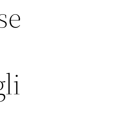
se
li