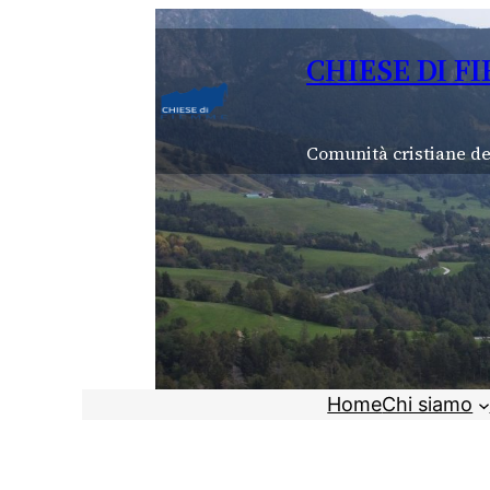
Vai
al
CHIESE DI F
contenuto
Comunità cristiane de
Home
Chi siamo