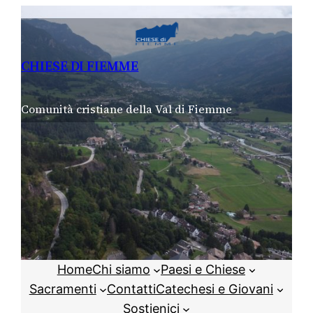
Vai
al
contenuto
CHIESE DI FIEMME
Comunità cristiane della Val di Fiemme
Home
Chi siamo
Paesi e Chiese
Sacramenti
Contatti
Catechesi e Giovani
Sostienici