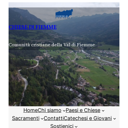
Vai
al
contenuto
CHIESE DI FIEMME
Comunità cristiane della Val di Fiemme
Home
Chi siamo
Paesi e Chiese
Sacramenti
Contatti
Catechesi e Giovani
Sostienici