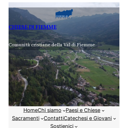
Vai
al
contenuto
CHIESE DI FIEMME
Comunità cristiane della Val di Fiemme
Home
Chi siamo
Paesi e Chiese
Sacramenti
Contatti
Catechesi e Giovani
Sostienici