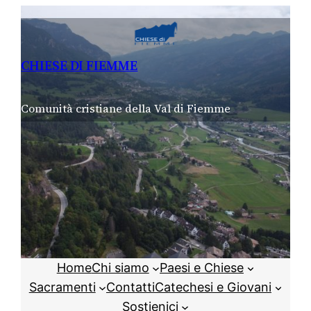
Vai
al
contenuto
CHIESE DI FIEMME
Comunità cristiane della Val di Fiemme
Home
Chi siamo
Paesi e Chiese
Sacramenti
Contatti
Catechesi e Giovani
Sostienici