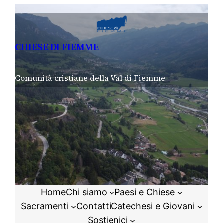
Vai
al
contenuto
CHIESE DI FIEMME
Comunità cristiane della Val di Fiemme
Home
Chi siamo
Paesi e Chiese
Sacramenti
Contatti
Catechesi e Giovani
Sostienici