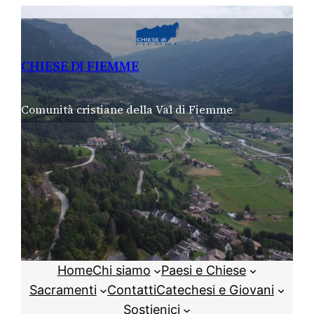
Vai
al
contenuto
CHIESE DI FIEMME
Comunità cristiane della Val di Fiemme
Home
Chi siamo
Paesi e Chiese
Sacramenti
Contatti
Catechesi e Giovani
Sostienici