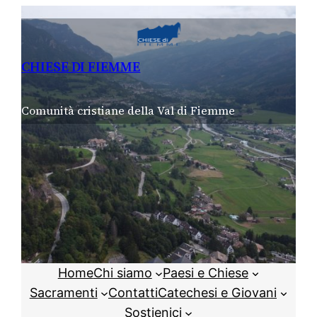
Vai
al
contenuto
CHIESE DI FIEMME
Comunità cristiane della Val di Fiemme
Home
Chi siamo
Paesi e Chiese
Sacramenti
Contatti
Catechesi e Giovani
Sostienici