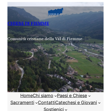
Vai
al
contenuto
CHIESE DI FIEMME
Comunità cristiane della Val di Fiemme
Home
Chi siamo
Paesi e Chiese
Sacramenti
Contatti
Catechesi e Giovani
Sostienici