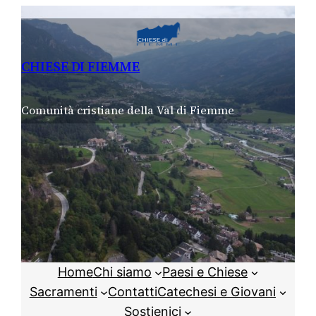
Vai
al
contenuto
CHIESE DI FIEMME
Comunità cristiane della Val di Fiemme
Home
Chi siamo
Paesi e Chiese
Sacramenti
Contatti
Catechesi e Giovani
Sostienici