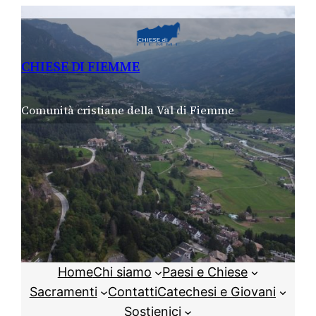
Vai
al
contenuto
CHIESE DI FIEMME
Comunità cristiane della Val di Fiemme
Home
Chi siamo
Paesi e Chiese
Sacramenti
Contatti
Catechesi e Giovani
Sostienici