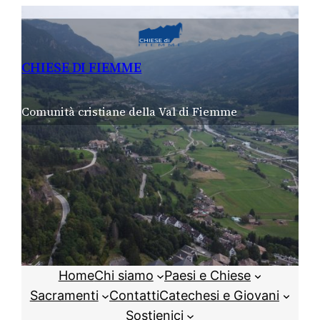
Vai
al
contenuto
CHIESE DI FIEMME
Comunità cristiane della Val di Fiemme
Home
Chi siamo
Paesi e Chiese
Sacramenti
Contatti
Catechesi e Giovani
Sostienici