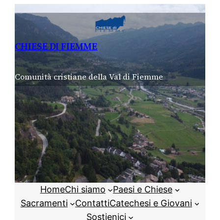
Vai
al
contenuto
CHIESE DI FIEMME
Comunità cristiane della Val di Fiemme
Home
Chi siamo
Paesi e Chiese
Sacramenti
Contatti
Catechesi e Giovani
Sostienici