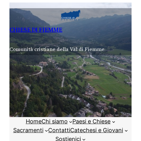
Vai
al
contenuto
CHIESE DI FIEMME
Comunità cristiane della Val di Fiemme
Home
Chi siamo
Paesi e Chiese
Sacramenti
Contatti
Catechesi e Giovani
Sostienici