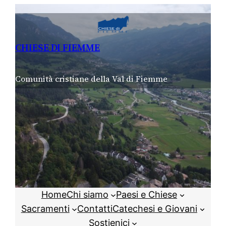
Vai
al
contenuto
CHIESE DI FIEMME
Comunità cristiane della Val di Fiemme
Home
Chi siamo
Paesi e Chiese
Sacramenti
Contatti
Catechesi e Giovani
Sostienici