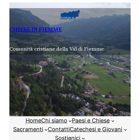
Vai
al
contenuto
CHIESE DI FIEMME
Comunità cristiane della Val di Fiemme
Home
Chi siamo
Paesi e Chiese
Sacramenti
Contatti
Catechesi e Giovani
Sostienici