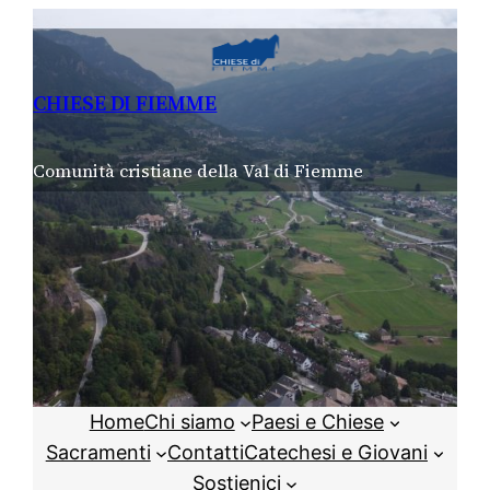
Vai
al
contenuto
CHIESE DI FIEMME
Comunità cristiane della Val di Fiemme
Home
Chi siamo
Paesi e Chiese
Sacramenti
Contatti
Catechesi e Giovani
Sostienici