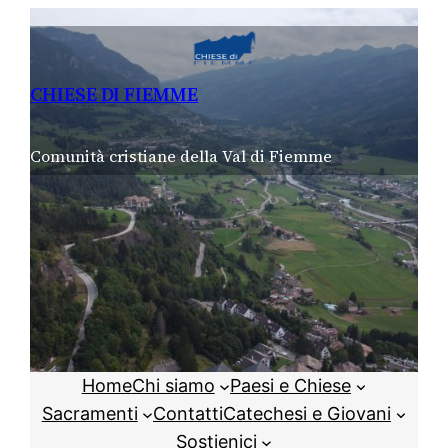
Vai
al
contenuto
CHIESE DI FIEMME
Comunità cristiane della Val di Fiemme
Home
Chi siamo
Paesi e Chiese
Sacramenti
Contatti
Catechesi e Giovani
Sostienici