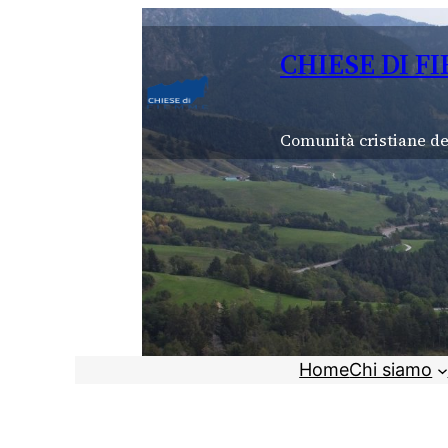
Vai
al
CHIESE DI F
contenuto
Comunità cristiane de
Home
Chi siamo