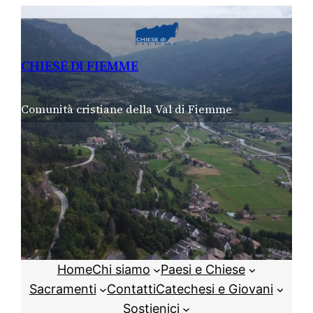
Vai
al
contenuto
CHIESE DI FIEMME
Comunità cristiane della Val di Fiemme
Home
Chi siamo
Paesi e Chiese
Sacramenti
Contatti
Catechesi e Giovani
Sostienici