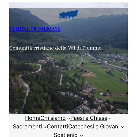
Vai
al
contenuto
CHIESE DI FIEMME
Comunità cristiane della Val di Fiemme
Home
Chi siamo
Paesi e Chiese
Sacramenti
Contatti
Catechesi e Giovani
Sostienici