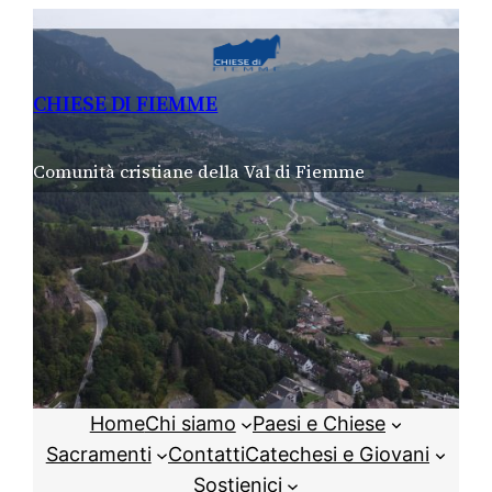
Vai
al
contenuto
CHIESE DI FIEMME
Comunità cristiane della Val di Fiemme
Home
Chi siamo
Paesi e Chiese
Sacramenti
Contatti
Catechesi e Giovani
Sostienici