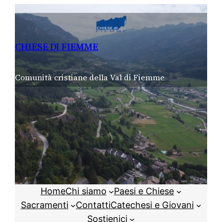
Vai
al
contenuto
CHIESE DI FIEMME
Comunità cristiane della Val di Fiemme
Home
Chi siamo
Paesi e Chiese
Sacramenti
Contatti
Catechesi e Giovani
Sostienici