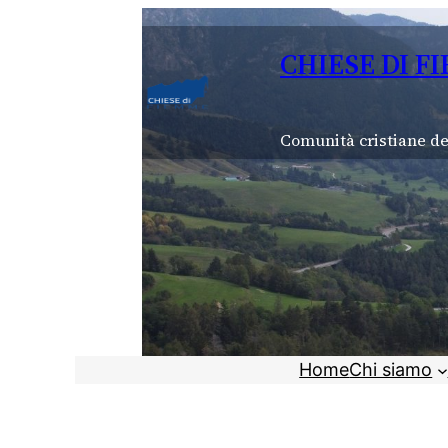
Vai
al
CHIESE DI F
contenuto
Comunità cristiane de
Home
Chi siamo