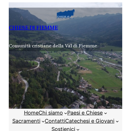
Vai
al
contenuto
CHIESE DI FIEMME
Comunità cristiane della Val di Fiemme
Home
Chi siamo
Paesi e Chiese
Sacramenti
Contatti
Catechesi e Giovani
Sostienici