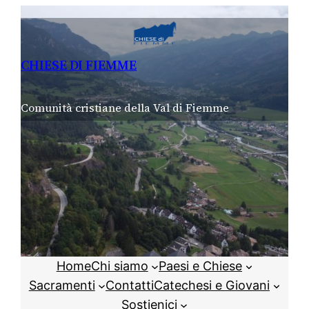
Vai
al
contenuto
CHIESE DI FIEMME
Comunità cristiane della Val di Fiemme
Home
Chi siamo
Paesi e Chiese
Sacramenti
Contatti
Catechesi e Giovani
Sostienici